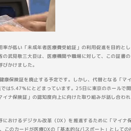
用率が低い「未成年者医療費受給証」の利用促進を目的とし
省の武見敬三大臣は、医療機関や職場に対して、この証書の
呼びかけました。
民健康保険証を廃止する予定です。しかし、代替となる「マ
では5.47％にとどまっています。25日に東京のホールで
マイナ保険証」の認知度向上に向けた取り組みが話し合われ
野におけるデジタル改革（DX）を推進するために「マイナ
は、このカードが医療DXの「基本的なパスポート」としての