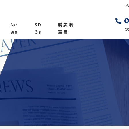
Ne
SD
脱炭素
9
ws
Gs
宣言