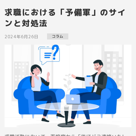
求職における「予備軍」のサイ
脱炭素宣言
ンと対処法
2024年6月26日
コラム
06-6533-7366
土日祝除く
9:00〜17:00
人材派遣のエンズリンク
Cho người Việt Nam