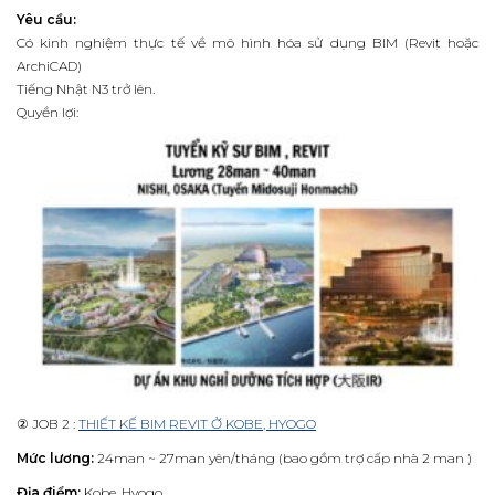
Yêu cầu:
Có kinh nghiệm thực tế về mô hình hóa sử dụng BIM (Revit hoặc
ArchiCAD)
Tiếng Nhật N3 trở lên.
Quyền lợi:
② JOB 2 :
THIẾT KẾ BIM REVIT Ở KOBE, HYOGO
Mức lương:
24man ~ 27man yên/tháng (bao gồm trợ cấp nhà 2 man )
Địa điểm:
Kobe, Hyogo