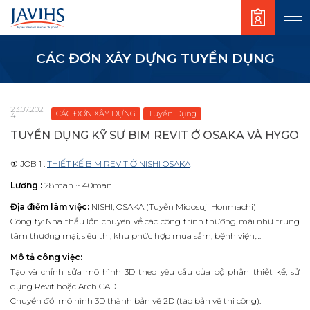
CÁC ĐƠN XÂY DỰNG TUYỂN DỤNG
23.07.202
CÁC ĐƠN XÂY DỰNG
Tuyển Dụng
4
TUYỂN DỤNG KỸ SƯ BIM REVIT Ở OSAKA VÀ HYGO
① JOB 1 :
THIẾT KẾ BIM REVIT Ở NISHI OSAKA
Lương :
28man ~ 40man
Địa điểm làm việc:
NISHI, OSAKA (Tuyến Midosuji Honmachi)
Công ty: Nhà thầu lớn chuyên về các công trình thương mại như trung
tâm thương mại, siêu thị, khu phức hợp mua sắm, bệnh viện,…
Mô tả công việc:
Tạo và chỉnh sửa mô hình 3D theo yêu cầu của bộ phận thiết kế, sử
dụng Revit hoặc ArchiCAD.
Chuyển đổi mô hình 3D thành bản vẽ 2D (tạo bản vẽ thi công).