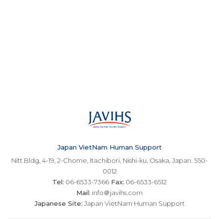
Japan VietNam Human Support
Nitt Bldg, 4-19, 2-Chome, Itachibori, Nishi-ku, Osaka, Japan. 550-
0012
Tel:
06-6533-7366
Fax:
06-6533-6512
Mail:
info＠javihs.com
Japanese Site:
Japan VietNam Human Support