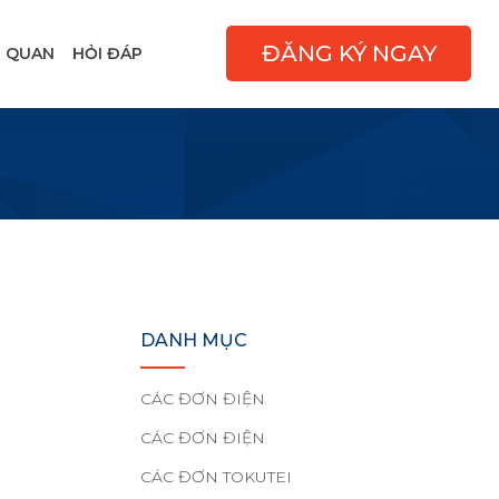
ĐĂNG KÝ NGAY
 QUAN
HỎI ĐÁP
DANH MỤC
CÁC ĐƠN ĐIỆN
CÁC ĐƠN ĐIỆN
CÁC ĐƠN TOKUTEI