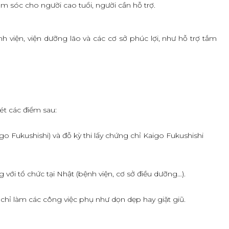
 sóc cho người cao tuổi, người cần hỗ trợ.
 viện, viện dưỡng lão và các cơ sở phúc lợi, như hỗ trợ tắm
ét các điểm sau:
 Fukushishi) và đỗ kỳ thi lấy chứng chỉ Kaigo Fukushishi
ới tổ chức tại Nhật (bệnh viện, cơ sở điều dưỡng…).
chỉ làm các công việc phụ như dọn dẹp hay giặt giũ.