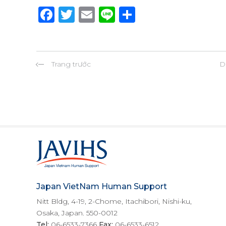
F
T
E
Li
S
a
w
m
n
h
c
it
ai
e
ar
e
te
l
e
Trang trước
D
b
r
o
o
k
Japan VietNam Human Support
Nitt Bldg, 4-19, 2-Chome, Itachibori, Nishi-ku,
Osaka, Japan. 550-0012
Tel:
06-6533-7366
Fax:
06-6533-6512