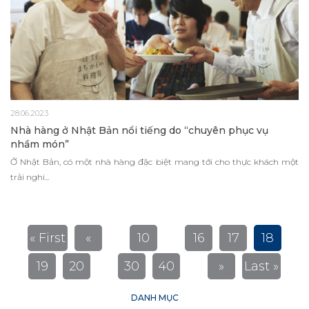
28.06.2023
Nhà hàng ở Nhật Bản nổi tiếng do “chuyên phục vụ
nhầm món”
Ở Nhật Bản, có một nhà hàng đặc biệt mang tới cho thực khách một
trải nghi...
...
...
« First
«
10
16
17
18
...
...
19
20
30
40
»
Last »
DANH MỤC