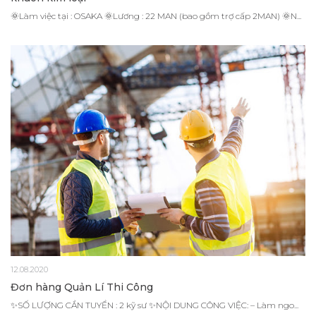
🌞Làm việc tại : OSAKA 🌞Lương : 22 MAN (bao gồm trợ cấp 2MAN) 🌞N...
12.08.2020
Đơn hàng Quản Lí Thi Công
✨SỐ LƯỢNG CẦN TUYỂN : 2 kỹ sư ✨NỘI DUNG CÔNG VIỆC: – Làm ngo...