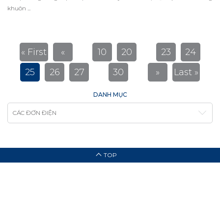
khuôn ...
...
...
« First
«
10
20
23
24
...
...
25
26
27
30
»
Last »
DANH MỤC
CÁC ĐƠN ĐIỆN
TOP