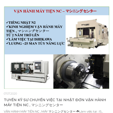
07.07.2020
TUYỂN KỸ SƯ CHUYỂN VIỆC TẠI NHẬT ĐƠN VẬN HÀNH
MÁY TIỆN NC , マシニングセンター
VẬN HÀNH MÁY TIỆN NC , MÁY マシニングセンター ☘️Làm việc tại : IS...